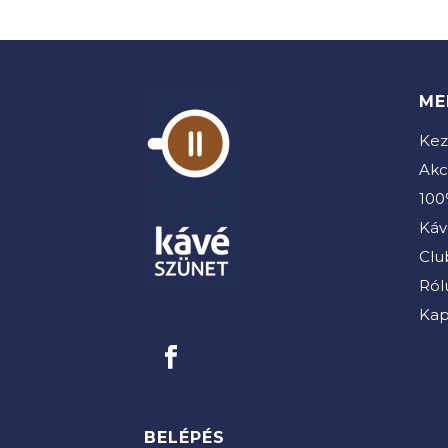
ME
Kez
Akc
100
Káv
Clu
Ról
Kap
BELÉPÉS