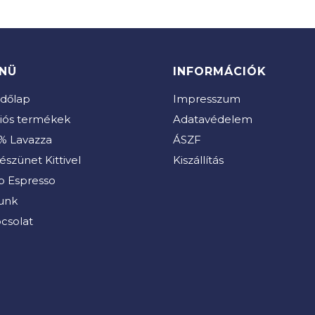
NÜ
INFORMÁCIÓK
dőlap
Impresszum
iós termékek
Adatavédelem
% Lavazza
ÁSZF
észünet Kittivel
Kiszállítás
b Espresso
unk
csolat