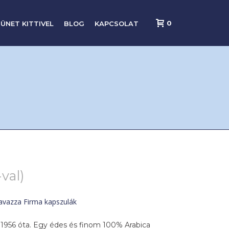
0
ÜNET KITTIVEL
BLOG
KAPCSOLAT
val)
avazza Firma kapszulák
 1956 óta. Egy édes és finom 100% Arabica