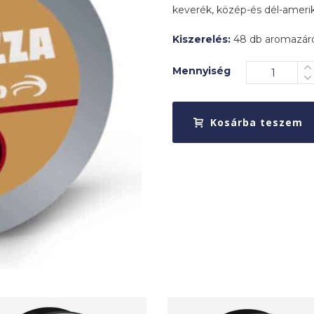
keverék, közép-és dél-ameriká
Kiszerelés:
48 db aromazár
Mennyiség
Kosárba teszem