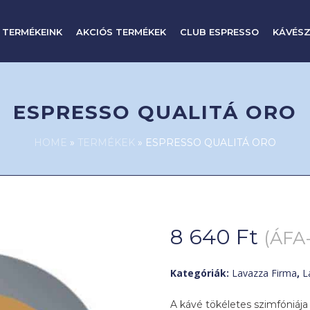
 TERMÉKEINK
AKCIÓS TERMÉKEK
CLUB ESPRESSO
KÁVÉSZ
ESPRESSO QUALITÁ ORO
HOME
»
TERMÉKEK
»
ESPRESSO QUALITÁ ORO
8 640
Ft
(ÁFA-
Kategóriák:
Lavazza Firma
,
L
A kávé tökéletes szimfóniája