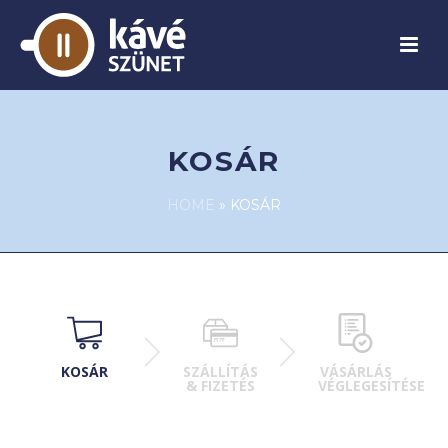
KOSÁR
HOME
»
KOSÁR
KOSÁR
SZÁLLÍTÁS
VÁSÁRLÁS
& FIZETÉS
VÉGLEGESÍTÉSE