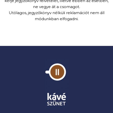
kérje jegyzőkönyv felvételét, illetve ebben az esetben,
ne vegye át a csomagot.
Utólagos, jegyzőkönyv nélküli reklamációt nem áll
módunkban elfogadni.