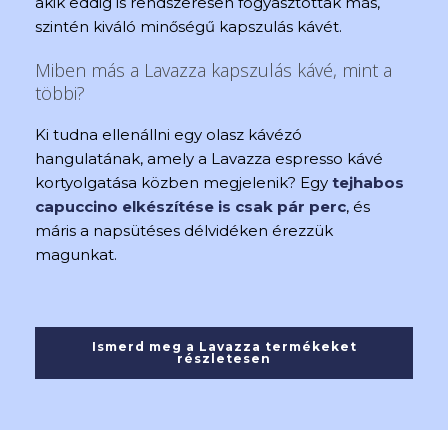
akik eddig is rendszeresen fogyasztottak más,
szintén kiváló minőségű kapszulás kávét.
Miben más a Lavazza kapszulás kávé, mint a
többi?
Ki tudna ellenállni egy olasz kávézó
hangulatának, amely a Lavazza espresso kávé
kortyolgatása közben megjelenik? Egy
tejhabos
capuccino elkészítése is csak pár perc
, és
máris a napsütéses délvidéken érezzük
magunkat.
Ismerd meg a Lavazza termékeket
részletesen