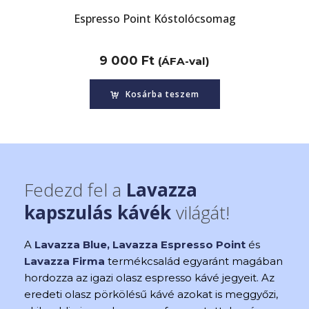
oint Kóstolócsomag
Lavazza Blue Kóstolócsomag
Lavazza
0
Ft
9 000
Ft
(ÁFA-val)
(ÁFA-val)
osárba teszem
Kosárba teszem
Fedezd fel a
Lavazza
kapszulás kávék
világát!
A
Lavazza Blue,
Lavazza Espresso Point
és
Lavazza Firma
termékcsalád egyaránt magában
hordozza az igazi olasz espresso kávé jegyeit. Az
eredeti olasz pörkölésű kávé azokat is meggyőzi,