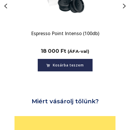
int Intenso (100db)
Espresso Point Cremoso (100db
Espress
Lavazza
Espress
Espress
Espress
Espress
Espress
Espres
Espre
Espre
Espre
Lava
Es
F
E
E
00
Ft
18 000
Ft
(ÁFA-val)
(ÁFA-val)
osárba teszem
Kosárba teszem
Miért vásárolj tőlünk?