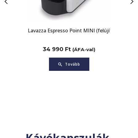
sso Point MINI (felújított)
Lavazza Blue Classy Mini
90
Ft
69 900
Ft
(ÁFA-val)
(ÁFA-val)
Tovább
Tovább
Kávékapszulák,