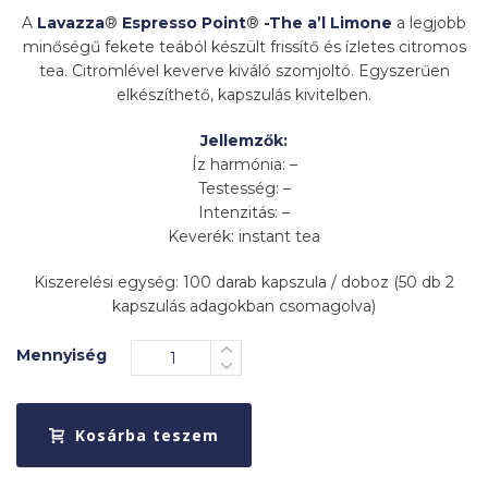
A
Lavazza
®
Espresso Point
®
-The a’l Limone
a legjobb
minőségű fekete teából készült frissítő és ízletes citromos
tea. Citromlével keverve kiváló szomjoltó. Egyszerűen
elkészíthető, kapszulás kivitelben.
Jellemzők:
Íz harmónia: –
Testesség: –
Intenzitás: –
Keverék: instant tea
Kiszerelési egység: 100 darab kapszula / doboz (50 db 2
kapszulás adagokban csomagolva)
Mennyiség
Kosárba teszem