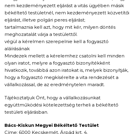
nem kezdeményezett eljárást a vitás ügyében másik
békéltető testületnél, nem kezdeményezett közvetítői
eljárást, illetve polgári peres eljárást;
tartalmaznia kell azt, hogy mit kér, milyen döntés
meghozatalát várja a testülettől.
végül a kérelmen szerepelnie kell a fogyasztó
aláírásának
Mindezek mellett a kérelemhez csatolni kell minden
olyan iratot, melyre a fogyasztó bizonyítékként
hivatkozik, továbbá azon iratokat is, melyek bizonyítják,
hogy a fogyasztó megkísérelte a vita rendezését a
vállalkozással, de az eredménytelen maradt.
Tájékoztatjuk Önt, hogy a vállalkozásunkat
együttműködési kötelezettség terheli a békéltető
testületi eljárásban.
Bács-Kiskun Megyei Békéltető Testület
Címe: 6000 Kecskemét, Árpád krt. 4.