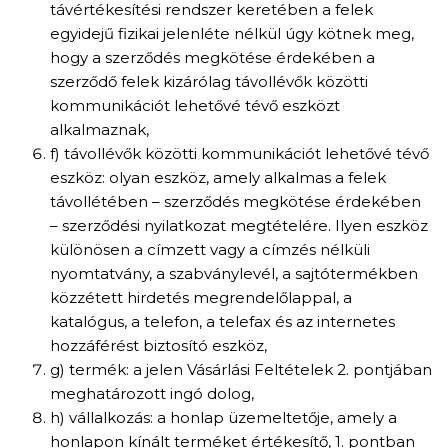
távértékesítési rendszer keretében a felek
egyidejű fizikai jelenléte nélkül úgy kötnek meg,
hogy a szerződés megkötése érdekében a
szerződő felek kizárólag távollévők közötti
kommunikációt lehetővé tévő eszközt
alkalmaznak,
f) távollévők közötti kommunikációt lehetővé tévő
eszköz: olyan eszköz, amely alkalmas a felek
távollétében – szerződés megkötése érdekében
– szerződési nyilatkozat megtételére. Ilyen eszköz
különösen a címzett vagy a címzés nélküli
nyomtatvány, a szabványlevél, a sajtótermékben
közzétett hirdetés megrendelőlappal, a
katalógus, a telefon, a telefax és az internetes
hozzáférést biztosító eszköz,
g) termék: a jelen Vásárlási Feltételek 2. pontjában
meghatározott ingó dolog,
h) vállalkozás: a honlap üzemeltetője, amely a
honlapon kínált terméket értékesítő, 1. pontban