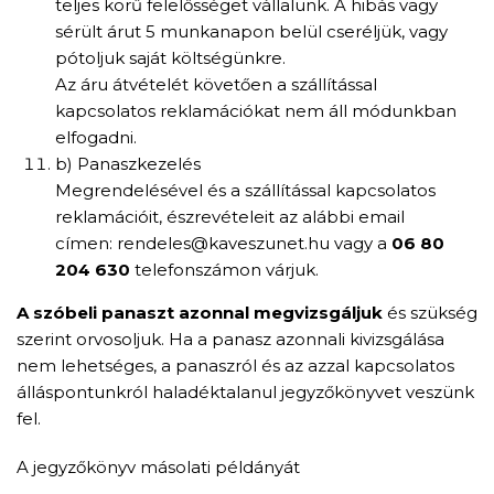
teljes körű felelősséget vállalunk. A hibás vagy
sérült árut 5 munkanapon belül cseréljük, vagy
pótoljuk saját költségünkre.
Az áru átvételét követően a szállítással
kapcsolatos reklamációkat nem áll módunkban
elfogadni.
b) Panaszkezelés
Megrendelésével és a szállítással kapcsolatos
reklamációit, észrevételeit az alábbi email
címen: rendeles@kaveszunet.hu vagy a
06 80
204 630
telefonszámon várjuk.
A szóbeli panaszt azonnal megvizsgáljuk
és szükség
szerint orvosoljuk. Ha a panasz azonnali kivizsgálása
nem lehetséges, a panaszról és az azzal kapcsolatos
álláspontunkról haladéktalanul jegyzőkönyvet veszünk
fel.
A jegyzőkönyv másolati példányát