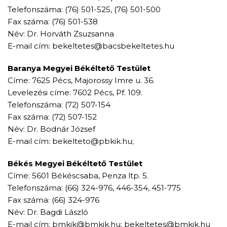
Telefonszáma: (76) 501-525, (76) 501-500
Fax száma: (76) 501-538
Név: Dr. Horváth Zsuzsanna
E-mail cím: bekeltetes@bacsbekeltetes.hu
Baranya Megyei Békéltető Testület
Címe: 7625 Pécs, Majorossy Imre u. 36.
Levelezési címe: 7602 Pécs, Pf. 109.
Telefonszáma: (72) 507-154
Fax száma: (72) 507-152
Név: Dr. Bodnár József
E-mail cím: bekelteto@pbkik.hu;
Békés Megyei Békéltető Testület
Címe: 5601 Békéscsaba, Penza ltp. 5.
Telefonszáma: (66) 324-976, 446-354, 451-775
Fax száma: (66) 324-976
Név: Dr. Bagdi László
E-mail cím: bmkik@bmkik.hu; bekeltetes@bmkik.hu