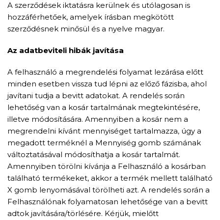
A szerződések iktatásra kerülnek és utólagosan is
hozzáférhetőek, amelyek írásban megkötött
szerződésnek minősül és a nyelve magyar.
Az adatbeviteli hibák javítása
A felhasználó a megrendelési folyamat lezárása előtt
minden esetben vissza tud lépni az előző fázisba, ahol
javítani tudja a bevitt adatokat. A rendelés során
lehetőség van a kosár tartalmának megtekintésére,
illetve módosítására. Amennyiben a kosár nem a
megrendelni kívánt mennyiséget tartalmazza, úgy a
megadott terméknél a Mennyiség gomb számának
változtatásával módosíthatja a kosár tartalmát.
Amennyiben törölni kívánja a Felhasználó a kosárban
található termékeket, akkor a termék mellett található
X gomb lenyomásával törölheti azt. A rendelés során a
Felhasználónak folyamatosan lehetősége van a bevitt
adtok javítására/törlésére. Kérjük, mielőtt