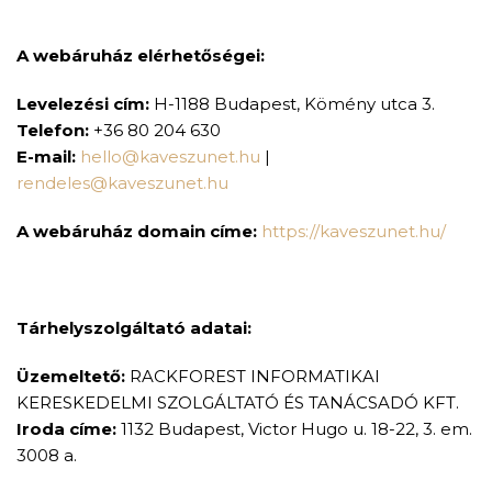
A webáruház elérhetőségei:
Levelezési cím:
H-1188 Budapest, Kömény utca 3.
Telefon:
+36 80 204 630
E-mail:
hello@kaveszunet.hu
|
rendeles@kaveszunet.hu
A webáruház domain címe:
https://kaveszunet.hu/
Tárhelyszolgáltató adatai:
Üzemeltető:
RACKFOREST INFORMATIKAI
KERESKEDELMI SZOLGÁLTATÓ ÉS TANÁCSADÓ KFT.
Iroda címe:
1132 Budapest, Victor Hugo u. 18-22, 3. em.
3008 a.