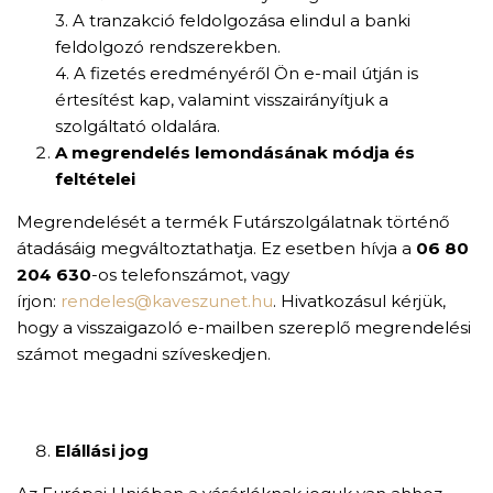
3. A tranzakció feldolgozása elindul a banki
feldolgozó rendszerekben.
4. A fizetés eredményéről Ön e-mail útján is
értesítést kap, valamint visszairányítjuk a
szolgáltató oldalára.
A megrendelés lemondásának módja és
feltételei
Megrendelését a termék Futárszolgálatnak történő
átadásáig megváltoztathatja. Ez esetben hívja a
06 80
204 630
-os telefonszámot, vagy
írjon:
rendeles@kaveszunet.hu
. Hivatkozásul kérjük,
hogy a visszaigazoló e-mailben szereplő megrendelési
számot megadni szíveskedjen.
Elállási jog