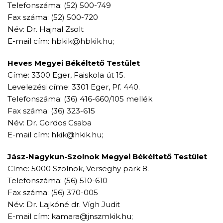
Telefonszáma: (52) 500-749
Fax száma: (52) 500-720
Név: Dr. Hajnal Zsolt
E-mail cím: hbkik@hbkik.hu;
Heves Megyei Békéltető Testület
Címe: 3300 Eger, Faiskola út 15.
Levelezési címe: 3301 Eger, Pf. 440.
Telefonszáma: (36) 416-660/105 mellék
Fax száma: (36) 323-615
Név: Dr. Gordos Csaba
E-mail cím: hkik@hkik.hu;
Jász-Nagykun-Szolnok Megyei Békéltető Testület
Címe: 5000 Szolnok, Verseghy park 8.
Telefonszáma: (56) 510-610
Fax száma: (56) 370-005
Név: Dr. Lajkóné dr. Vígh Judit
E-mail cím: kamara@jnszmkik.hu;