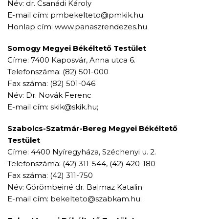
Név: dr. Csanádi Károly
E-mail cím: pmbekelteto@pmkik.hu
Honlap cím: www.panaszrendezes.hu
Somogy Megyei Békéltető Testület
Címe: 7400 Kaposvár, Anna utca 6.
Telefonszáma: (82) 501-000
Fax száma: (82) 501-046
Név: Dr. Novák Ferenc
E-mail cím: skik@skik.hu;
Szabolcs-Szatmár-Bereg Megyei Békéltető
Testület
Címe: 4400 Nyíregyháza, Széchenyi u. 2.
Telefonszáma: (42) 311-544, (42) 420-180
Fax száma: (42) 311-750
Név: Görömbeiné dr. Balmaz Katalin
E-mail cím: bekelteto@szabkam.hu;