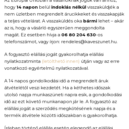
Az Európai Unióban a vásárlóknak joguk van ahhoz,
hogy
14 napon
belül
indoklás nélkül
visszaküldjék a
nem üzletben megrendelt árucikkeket és visszakapják
a teljes vételárat. A visszaküldés oka
bármi
lehet – akár
az is, hogy a vásárló egyszerűen meggondolta
magát. Ez esetben hívja a
06 80 204 630
-os
telefonszámot, vagy írjon: rendeles@kaveszunet.hu.
A fogyasztó elállási jogát gyakorolhatja elállási
nyilatkozatminta
(letölthető innen)
útján vagy az erre
vonatkozó egyértelmű nyilatkozatával.
A 14 napos gondolkodási idő a megrendelt áruk
átvételétől veszi kezdetét. Ha a kéthetes időszak
utolsó napja munkaszüneti napra esik, a gondolkodási
idő az ezt követő munkanapon jár le. A fogyasztó az
elállási jogát a szerződés megkötésének napja és a
termék átvétele közötti időszakban is gyakorolhatja.
Írásban történő elállás esetén elegendő az elállási