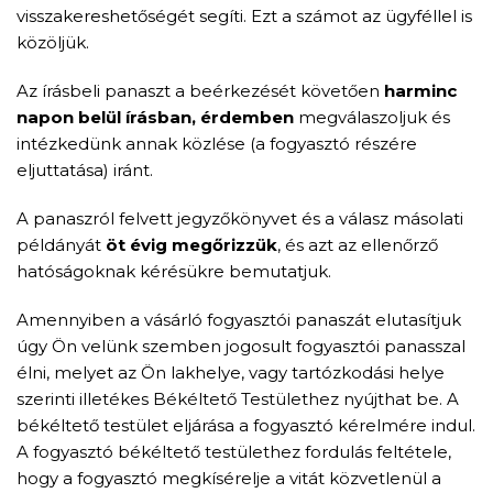
visszakereshetőségét segíti. Ezt a számot az ügyféllel is
közöljük.
Az írásbeli panaszt a beérkezését követően
harminc
napon belül
írásban, érdemben
megválaszoljuk és
intézkedünk annak közlése (a fogyasztó részére
eljuttatása) iránt.
A panaszról felvett jegyzőkönyvet és a válasz másolati
példányát
öt évig megőrizzük
, és azt az ellenőrző
hatóságoknak kérésükre bemutatjuk.
Amennyiben a vásárló fogyasztói panaszát elutasítjuk
úgy Ön velünk szemben jogosult fogyasztói panasszal
élni, melyet az Ön lakhelye, vagy tartózkodási helye
szerinti illetékes Békéltető Testülethez nyújthat be. A
békéltető testület eljárása a fogyasztó kérelmére indul.
A fogyasztó békéltető testülethez fordulás feltétele,
hogy a fogyasztó megkísérelje a vitát közvetlenül a