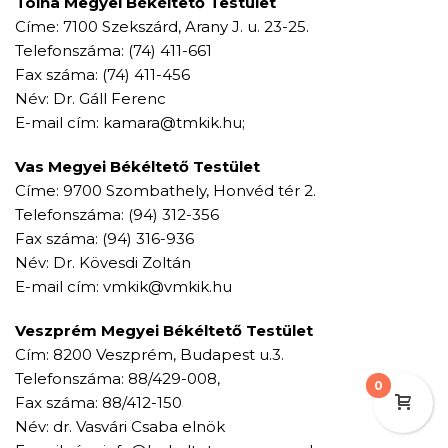
Tolna Megyei Békéltető Testület
Címe: 7100 Szekszárd, Arany J. u. 23-25.
Telefonszáma: (74) 411-661
Fax száma: (74) 411-456
Név: Dr. Gáll Ferenc
E-mail cím: kamara@tmkik.hu;
Vas Megyei Békéltető Testület
Címe: 9700 Szombathely, Honvéd tér 2.
Telefonszáma: (94) 312-356
Fax száma: (94) 316-936
Név: Dr. Kövesdi Zoltán
E-mail cím: vmkik@vmkik.hu
Veszprém Megyei Békéltető Testület
Cím: 8200 Veszprém, Budapest u.3.
Telefonszáma: 88/429-008,
0
Fax száma: 88/412-150
Név: dr. Vasvári Csaba elnök