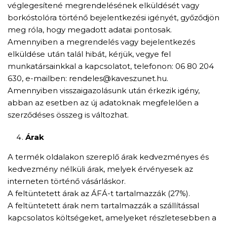
véglegesítené megrendelésének elküldését vagy
borkóstolóra történő bejelentkezési igényét, győződjön
meg róla, hogy megadott adatai pontosak.
Amennyiben a megrendelés vagy bejelentkezés
elküldése után talál hibát, kérjük, vegye fel
munkatársainkkal a kapcsolatot, telefonon: 06 80 204
630, e-mailben: rendeles@kaveszunet.hu.
Amennyiben visszaigazolásunk után érkezik igény,
abban az esetben az új adatoknak megfelelően a
szerződéses összeg is változhat.
Árak
A termék oldalakon szereplő árak kedvezményes és
kedvezmény nélküli árak, melyek érvényesek az
interneten történő vásárláskor.
A feltüntetett árak az ÁFÁ-t tartalmazzák (27%).
A feltüntetett árak nem tartalmazzák a szállítással
kapcsolatos költségeket, amelyeket részletesebben a