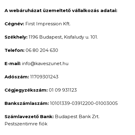
A webáruházat üzemeltető vállalkozás adatai:
Cégnév:
First Impression Kft.
Székhely:
1196 Budapest, Kisfaludy u. 101.
Telefon:
06 80 204 630
E-mail:
info@kaveszunet.hu
Adószám:
11709301243
Cégjegyzékszám:
01 09 931123
Bankszámlaszám:
10101339-03912200-01003005
Számlavezető Bank:
Budapest Bank Zrt.
Pestszentimre fiók