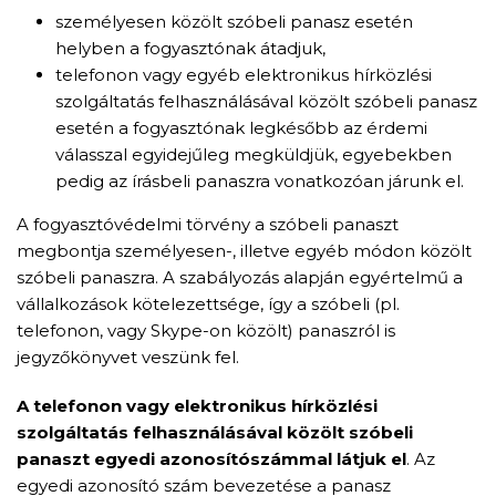
személyesen közölt szóbeli panasz esetén
helyben a fogyasztónak átadjuk,
telefonon vagy egyéb elektronikus hírközlési
szolgáltatás felhasználásával közölt szóbeli panasz
esetén a fogyasztónak legkésőbb az érdemi
válasszal egyidejűleg megküldjük, egyebekben
pedig az írásbeli panaszra vonatkozóan járunk el.
A fogyasztóvédelmi törvény a szóbeli panaszt
megbontja személyesen-, illetve egyéb módon közölt
szóbeli panaszra. A szabályozás alapján egyértelmű a
vállalkozások kötelezettsége, így a szóbeli (pl.
telefonon, vagy Skype-on közölt) panaszról is
jegyzőkönyvet veszünk fel.
A telefonon vagy elektronikus hírközlési
szolgáltatás felhasználásával közölt szóbeli
panaszt
egyedi azonosítószámmal látjuk el
. Az
egyedi azonosító szám bevezetése a panasz