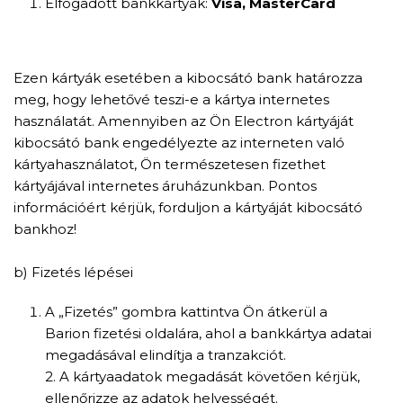
Elfogadott bankkártyák:
Visa, MasterCard
Ezen kártyák esetében a kibocsátó bank határozza
meg, hogy lehetővé teszi-e a kártya internetes
használatát. Amennyiben az Ön Electron kártyáját
kibocsátó bank engedélyezte az interneten való
kártyahasználatot, Ön természetesen fizethet
kártyájával internetes áruházunkban. Pontos
információért kérjük, forduljon a kártyáját kibocsátó
bankhoz!
b) Fizetés lépései
A „Fizetés” gombra kattintva Ön átkerül a
Barion fizetési oldalára, ahol a bankkártya adatai
megadásával elindítja a tranzakciót.
2. A kártyaadatok megadását követően kérjük,
ellenőrizze az adatok helyességét.