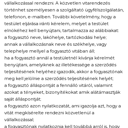
vállalkozással rendezni. A közvetlen vitarendezés
történhet személyesen a szolgáltató ügyfélszolgálatán,
telefonon, e-mailben. További követelmény, hogy a
testület eljárása iránti kérelem, melyet a testület
elnökéhez kell benyújtani, tartalmazza az alábbiakat:
a fogyasztó neve, lakóhelye, tartózkodási helye;
annak a vállalkozásnak neve és székhelye, vagy
telephelye mellyel a fogyasztó vitában áll;
ha a fogyasztó annál a testületnél kívánja kérelmét
benyújtani, amelyiknek az illetékessége a szerződés
teljesítésének helyéhez igazodik, akkor a fogyasztónak
meg kell jelölnie a szerződés teljesítésének helyét;
a fogyasztó álláspontját a fennálló vitáról, valamint
azokat a tényeket, bizonyítékokat amik alátámasztják
saját álláspontját;
a fogyasztó azon nyilatkozatát, ami igazolja azt, hogy a
vitát megkísérelte rendezni közvetlenül a
vállalkozással;
a fogyasztónak nyilatkoznia kell továbbá arról is, hogy