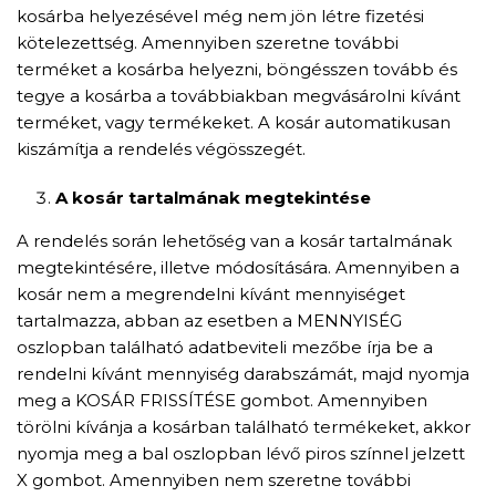
kosárba helyezésével még nem jön létre fizetési
kötelezettség. Amennyiben szeretne további
terméket a kosárba helyezni, böngésszen tovább és
tegye a kosárba a továbbiakban megvásárolni kívánt
terméket, vagy termékeket. A kosár automatikusan
kiszámítja a rendelés végösszegét.
A kosár tartalmának megtekintése
A rendelés során lehetőség van a kosár tartalmának
megtekintésére, illetve módosítására. Amennyiben a
kosár nem a megrendelni kívánt mennyiséget
tartalmazza, abban az esetben a MENNYISÉG
oszlopban található adatbeviteli mezőbe írja be a
rendelni kívánt mennyiség darabszámát, majd nyomja
meg a KOSÁR FRISSÍTÉSE gombot. Amennyiben
törölni kívánja a kosárban található termékeket, akkor
nyomja meg a bal oszlopban lévő piros színnel jelzett
X gombot. Amennyiben nem szeretne további