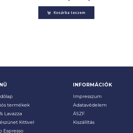
Kosárba teszem
NÜ
INFORMÁCIÓK
dőlap
Impresszum
iós termékek
Adatavédelem
% Lavazza
ÁSZF
észünet Kittivel
Kiszállítás
b Espresso