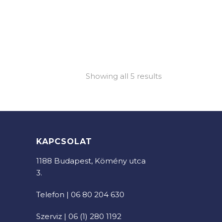
Showing all 5 results
KAPCSOLAT
1188 Budapest, Kömény utca
3.
Telefon | 06 80 204 630
Szerviz | 06 (1) 280 1192