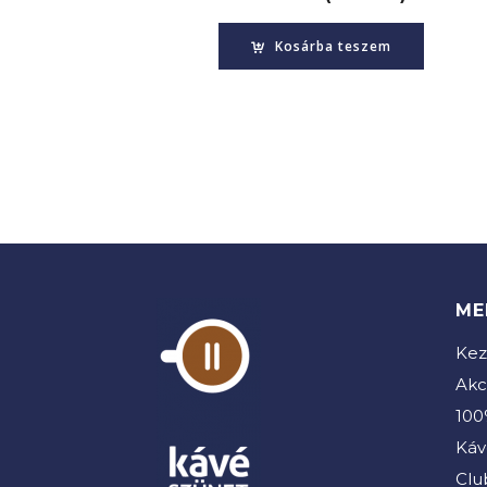
Kosárba teszem
ME
Kez
Akc
100
Káv
Clu