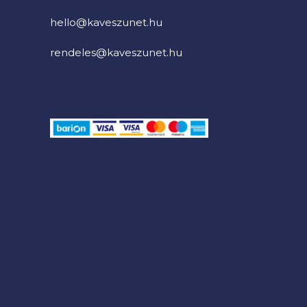
hello@kaveszunet.hu
rendeles@kaveszunet.hu