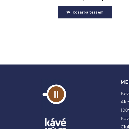
Kosárba teszem
ME
Kez
Akc
100
Káv
Clu