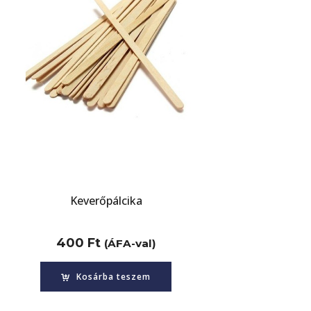
Keverőpálcika
400
Ft
(ÁFA-val)
Kosárba teszem