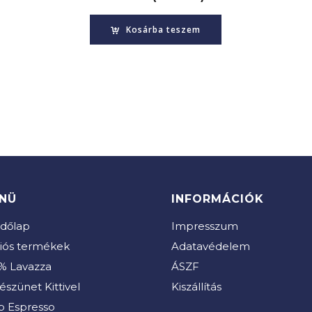
Kosárba teszem
NÜ
INFORMÁCIÓK
dőlap
Impresszum
iós termékek
Adatavédelem
% Lavazza
ÁSZF
észünet Kittivel
Kiszállítás
b Espresso