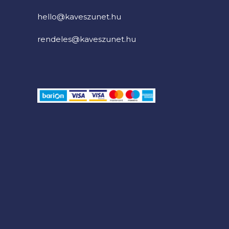
hello@kaveszunet.hu
rendeles@kaveszunet.hu