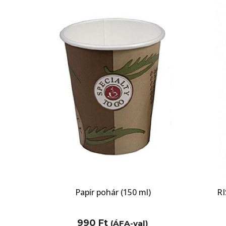
Papír pohár (150 ml)
RI
990
Ft
(ÁFA-val)