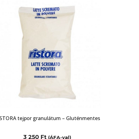
STORA tejpor granulátum – Gluténmentes
3 250
Ft
(ÁFA-val)