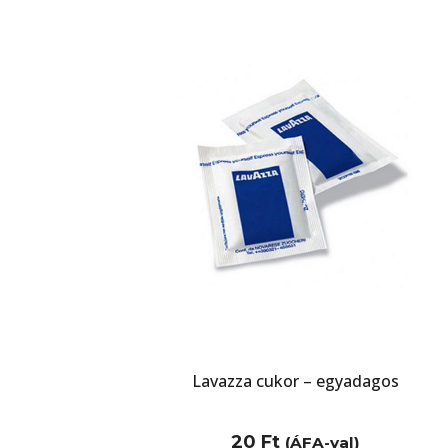
Lavazza cukor – egyadagos
20
Ft
(ÁFA-val)